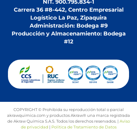
NIT. 900.795.834-1
Carrera 36 #8-442, Centro Empresarial
Logístico La Paz, Zipaquira
Administración: Bodega #9
Producción y Almacenamiento: Bodega
#12
COPYRIGHT © Prohibida su reproducción total o parcial
akrawquimica.com y productos Akraw® una marca registrada
de Akraw Química S.A.S. Todos los derechos reservados. |
Aviso
de privacidad
|
Política de Tratamiento de Datos