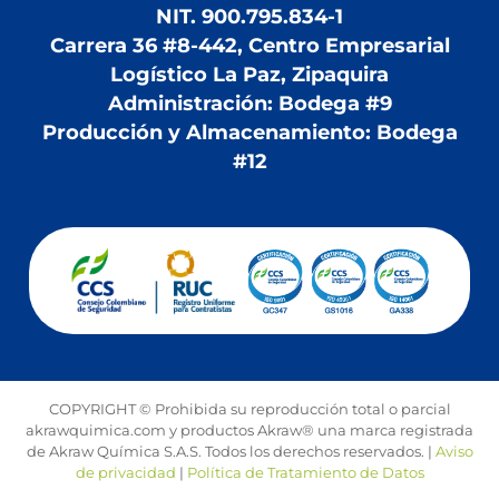
NIT. 900.795.834-1
Carrera 36 #8-442, Centro Empresarial
Logístico La Paz, Zipaquira
Administración: Bodega #9
Producción y Almacenamiento: Bodega
#12
COPYRIGHT © Prohibida su reproducción total o parcial
akrawquimica.com y productos Akraw® una marca registrada
de Akraw Química S.A.S. Todos los derechos reservados. |
Aviso
de privacidad
|
Política de Tratamiento de Datos